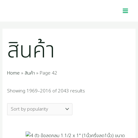
Skip
Sorted
MAI
2
1
4
1
1
4
5
2
1
3
2
1
2
1
4
1
7
2
1
1
1
1
9
3
2
1
to
by
MEN
p
6
0
0
p
5
4
2
1
9
5
0
5
0
p
2
p
p
2
4
6
1
4
5
7
6
content
popularity
r
p
p
1
r
p
8
2
4
7
4
p
p
5
r
2
r
r
7
p
p
8
p
0
p
9
สินค้า
o
r
r
p
o
r
p
p
p
p
p
r
r
1
o
p
o
o
p
r
r
p
r
p
r
p
d
o
o
r
d
o
r
r
r
r
r
o
o
p
d
r
d
d
r
o
o
r
o
r
o
r
u
d
d
o
u
d
o
o
o
o
o
d
d
r
u
o
u
u
o
d
d
o
d
o
d
o
Home
สินค้า
Page 42
c
u
u
d
c
u
d
d
d
d
d
u
u
o
c
d
c
c
d
u
u
d
u
d
u
d
Showing 1969–2016 of 2043 results
t
c
c
u
t
c
u
u
u
u
u
c
c
d
t
u
t
t
u
c
c
u
c
u
c
u
s
t
t
c
t
c
c
c
c
c
t
t
u
s
c
s
s
c
t
t
c
t
c
t
c
s
s
t
s
t
t
t
t
t
s
s
c
t
t
s
s
t
s
t
s
t
s
s
s
s
s
s
t
s
s
s
s
s