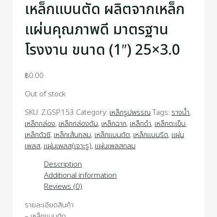
เหล็กแบนตัด ผลิตจากเหล็ก
แผ่นคุณภาพดี มาตรฐาน
โรงงาน ขนาด (1″) 25×3.0
฿
0.00
Out of stock
SKU:
Z.GSP.153
Category:
เหล็กรูปพรรณ
Tags:
รางน้ำ
,
เหล็กกล่อง
,
เหล็กกล่องตัน
,
เหล็กฉาก
,
เหล็กดำ
,
เหล็กตะเข็บ
,
เหล็กตัวซี
,
เหล็กเส้นกลม
,
เหล็กแบนตัด
,
เหล็กแบนรีด
,
แผ่น
เพลส
,
แผ่นเพลส(เจาะรู)
,
แผ่นเพลสกลม
Description
Additional information
Reviews (0)
รายละเอียดสินค้า
– เหล็กแบนตัด