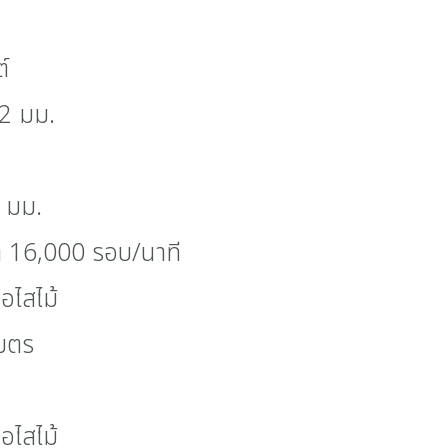
์
82 มม.
 มม.
่า 16,000 รอบ/นาที
่อไสไม้
มตร
่อไสไม้