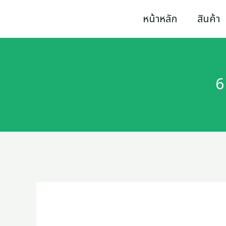
Skip
6
หน้าหลัก
สินค้า
to
ชิ้น/
content
กล่อง
CHANG
6
สะพาน
ไฟ
3P/100A
quantity