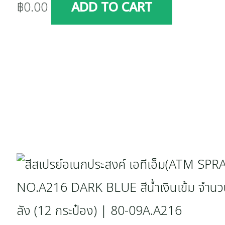
฿
0.00
ADD TO CART