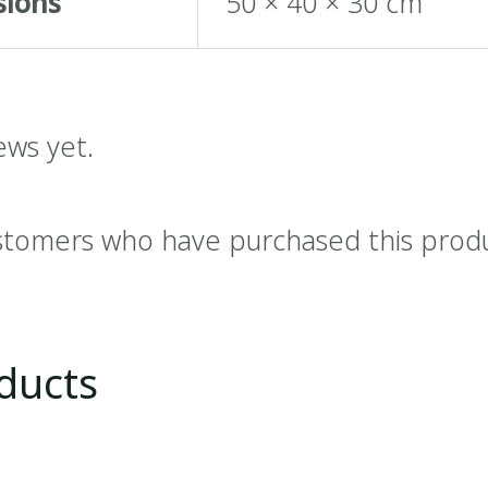
sions
50 × 40 × 30 cm
ews yet.
stomers who have purchased this prod
ducts