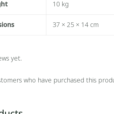
ght
10 kg
sions
37 × 25 × 14 cm
ews yet.
stomers who have purchased this prod