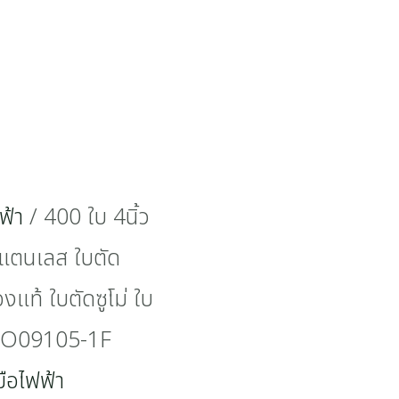
ฟ้า
/ 400 ใบ 4นิ้ว
แตนเลส ใบตัด
งแท้ ใบตัดซูโม่ ใบ
MO09105-1F
มือไฟฟ้า