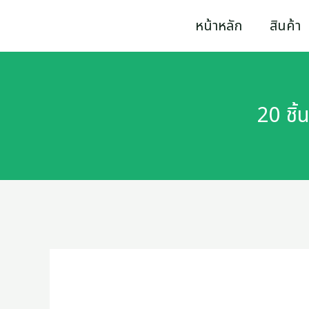
Skip
20
หน้าหลัก
สินค้า
to
ชิ้น/
content
กล่อง
CHANG
20 ชิ
BY-
01
ตัว
อุด
ช่อง
ว่าง