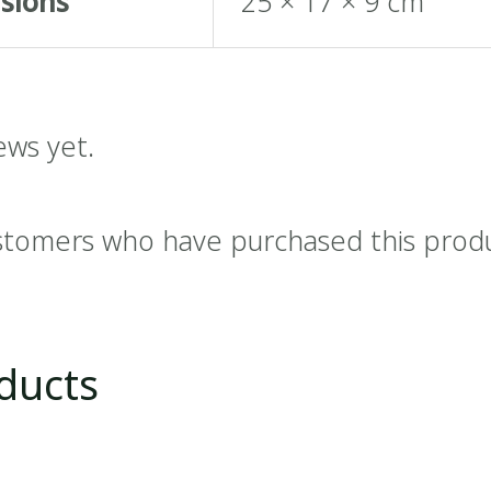
sions
25 × 17 × 9 cm
ews yet.
stomers who have purchased this prod
ducts