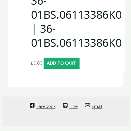
36-
01BS.06113386K0
| 36-
01BS.06113386K0
฿
0.00
ADD TO CART
Facebook
Line
Email