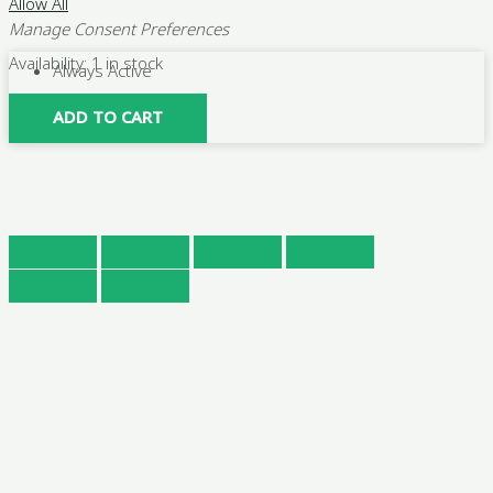
Allow All
Manage Consent Preferences
10
Availability:
1 in stock
Always Active
ใบ
ใบ
Save
ADD TO CART
เจียร
ทราย
ซ้อน
SUMO
ขนาด
4
นิ้ว
เบอร์
150
หลัง
แข็ง
quantity