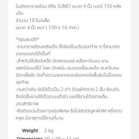
ใบเจียรทรายซ้อน ยี่ห้อ SUMO ขนาด 4 นิ้ว เบอร์ 150 หลัง
แข็ง
จำนวน 10 ใบ/แพ็ค
ขนาด 4 นิ้ว หนา ( 100 x 16 mm.)
*คุณสมบัติ*
-จานทรายซ้อนหลังแข็ง ใช้เจียร์ในบริเวณกว้าง ๆ ที่สามารถ
ออกแรงกดได้เต็มที่
-สำหรับใช้เจียร์เหล็ก ขัดสเตนเลส เหล็กคาร์บอน งาน
เฟอร์นิเจอร์ไม้ โลหะ ขัดสนิม ลบรอยเชื่อมเหล็ก ลบครีบคม
ขัดเกลี่ยผิว ขัดทำความสะอาดและขัดตกแต่งพื้นผิวในขั้นตอน
สุดท้าย
-ทนกว่าเดิม ขัดได้เร็วเป็น 2 เท่า ด้วยผ้าทราย 2 ชั้น ซ้อนกัน
จึงขัดชิ้นงานได้เร็วงานเสร็จไว และใช้งานได้อย่างเต็ม
ประสิทธิภาพ
-ยึดติดแน่นด้วยกาวชนิดพิเศษ จึงไม่เกิดปัญหาผ้าหัก หรือกาว
หลุด มีอายุการใช้งานที่นาน
Weight
2 kg