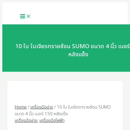
MAIN
Skip
10
MENU
to
ใบ
content
ใบ
เจียร
ทราย
ซ้อน
SUMO
10 ใบ ใบเจียรทรายซ้อน SUMO ขนาด 4 นิ้ว เบอร
ขนาด
หลังแข็ง
4
นิ้ว
เบอร์
150
หลัง
แข็ง
quantity
Home
/
เครื่องมือช่าง
/ 10 ใบ ใบเจียรทรายซ้อน SUMO
ขนาด 4 นิ้ว เบอร์ 150 หลังแข็ง
เครื่องมือช่าง
,
เครื่องมือไฟฟ้า