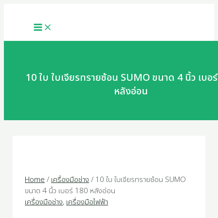
MAIN
Skip
10
MENU
to
ใบ
content
ใบ
เจียร
ทราย
ซ้อน
SUMO
10 ใบ ใบเจียรทรายซ้อน SUMO ขนาด 4 นิ้ว เบอร
ขนาด
หลังอ่อน
4
นิ้ว
เบอร์
180
หลัง
อ่อน
quantity
Home
/
เครื่องมือช่าง
/ 10 ใบ ใบเจียรทรายซ้อน SUMO
ขนาด 4 นิ้ว เบอร์ 180 หลังอ่อน
เครื่องมือช่าง
,
เครื่องมือไฟฟ้า