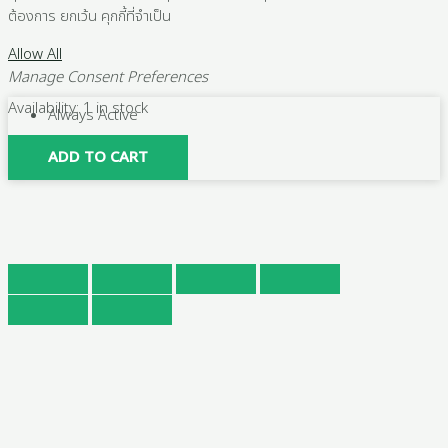
ต้องการ ยกเว้น คุกกี้ที่จำเป็น
Allow All
Manage Consent Preferences
10
Availability:
1 in stock
Always Active
ใบ
ใบ
Save
ADD TO CART
เจียร
ทราย
ซ้อน
SUMO
ขนาด
4
นิ้ว
เบอร์
180
หลัง
อ่อน
quantity