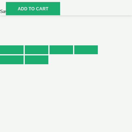
ใบ
ADD TO CART
Save
เจียร
ทราย
ซ้อน
SUMO
ขนาด
4
นิ้ว
เบอร์
100
หลัง
อ่อน
quantity