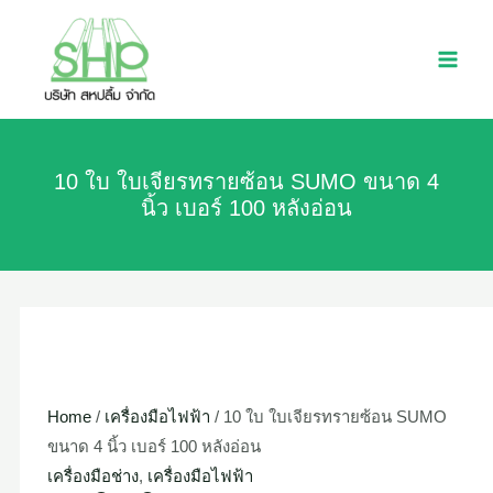
Skip
10
MAI
to
ใบ
MEN
content
ใบ
เจียร
ทราย
ซ้อน
10 ใบ ใบเจียรทรายซ้อน SUMO ขนาด 4
SUMO
นิ้ว เบอร์ 100 หลังอ่อน
ขนาด
4
นิ้ว
เบอร์
100
หลัง
อ่อน
Home
/
เครื่องมือไฟฟ้า
/ 10 ใบ ใบเจียรทรายซ้อน SUMO
quantity
ขนาด 4 นิ้ว เบอร์ 100 หลังอ่อน
เครื่องมือช่าง
,
เครื่องมือไฟฟ้า