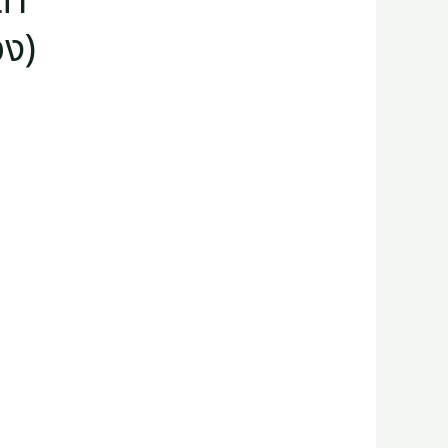
ดำ
อง)