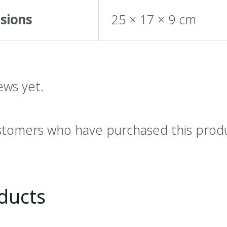
sions
25 × 17 × 9 cm
ews yet.
stomers who have purchased this prod
ducts