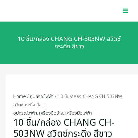
Skip
10
MAI
to
ชิ้น/
MEN
content
กล่อง
CHANG
CH-
10 ชิ้น/กล่อง CHANG CH-503NW สวิตซ์
503NW
กระดิ่ง สีขาว
สวิตซ์
กระดิ่ง
สี
ขาว
quantity
Home
/
อุปกรณ์ไฟฟ้า
/ 10 ชิ้น/กล่อง CHANG CH-503NW
สวิตซ์กระดิ่ง สีขาว
อุปกรณ์ไฟฟ้า
,
เครื่องมือช่าง
,
เครื่องมือไฟฟ้า
10 ชิ้น/กล่อง CHANG CH-
503NW สวิตซ์กระดิ่ง สีขาว