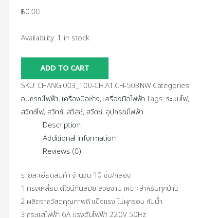
฿
0.00
Availability:
1 in stock
ADD TO CART
SKU:
CHANG.003_100-CH.A1.CH-503NW
Categories:
อุปกรณ์ไฟฟ้า
,
เครื่องมือช่าง
,
เครื่องมือไฟฟ้า
Tags:
ระบบไฟ
,
สวิตช์ไฟ
,
สวิทช์
,
สวิสช์
,
สวีตซ์
,
อุปกรณ์ไฟฟ้า
Description
Additional information
Reviews (0)
รายละเอียดสินค้า จำนวน 10 ชิ้น/กล่อง
1.ทรงเหลี่ยม ดีไซน์ทันสมัย สวยงาม เหมาะสำหรับทุกบ้าน
2.ผลิตจากวัสดุคุณภาพดี แข็งแรง ไม่ผุกร่อน กันน้ำ
3.กระแสไฟฟ้า 6A แรงดันไฟฟ้า 220V 50Hz