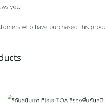
ews yet.
stomers who have purchased this prod
ducts