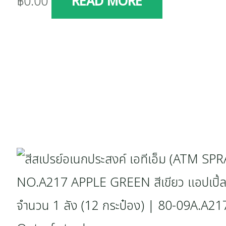
฿
0.00
READ MORE