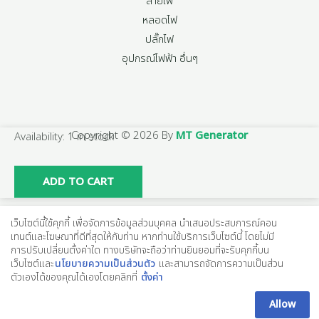
สายไฟ
หลอดไฟ
ปลั๊กไฟ
อุปกรณ์ไฟฟ้า อื่นๆ
Copyright © 2026 By
MT Generator
1
Availability:
1 in stock
ชิ้น/
แพ็ค
ADD TO CART
CHANG
BL-
เว็บไซต์นี้ใช้คุกกี้ เพื่อจัดการข้อมูลส่วนบุคคล นำเสนอประสบการณ์คอน
40
เทนต์และโฆษณาที่ดีที่สุดให้กับท่าน หากท่านใช้บริการเว็บไซต์นี้ โดยไม่มี
การปรับเปลี่ยนตั้งค่าใด ทางบริษัทจะถือว่าท่านยินยอมที่จะรับคุกกี้บน
กล่อง
เว็บไซต์และ
นโยบายความเป็นส่วนตัว
และสามารถจัดการความเป็นส่วน
ลอย
ตัวเองได้ของคุณได้เองโดยคลิกที่
ตั้งค่า
เบรก
Allow
เกอร์