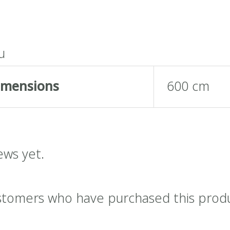
น
imensions
600 cm
ews yet.
stomers who have purchased this prod