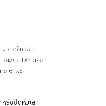
รรณ
/ เหล็กแผ่น
า และงาน DIY ผลิต
นาด 6″ x6″
หรับปิดหัวเสา