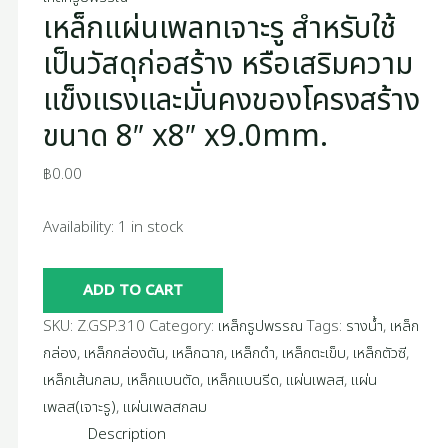
เหล็กแผ่นเพลทเจาะรู สำหรับใช้
ของ
โครงสร้าง
เป็นวัสดุก่อสร้าง หรือเสริมความ
ขนาด
แข็งแรงและมั่นคงของโครงสร้าง
8"
ขนาด 8″ x8″ x9.0mm.
x8"
x9.0mm.
฿
0.00
quantity
Availability:
1 in stock
ADD TO CART
SKU:
Z.GSP.310
Category:
เหล็กรูปพรรณ
Tags:
รางน้ำ
,
เหล็ก
กล่อง
,
เหล็กกล่องตัน
,
เหล็กฉาก
,
เหล็กดำ
,
เหล็กตะเข็บ
,
เหล็กตัวซี
,
เหล็กเส้นกลม
,
เหล็กแบนตัด
,
เหล็กแบนรีด
,
แผ่นเพลส
,
แผ่น
เพลส(เจาะรู)
,
แผ่นเพลสกลม
Description