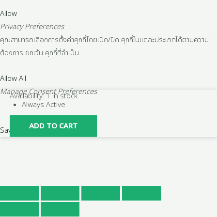
Allow
Privacy Preferences
คุณสามารถเลือกการตั้งค่าคุกกี้โดยเปิด/ปิด คุกกี้ในแต่ละประเภทได้ตามความ
ต้องการ ยกเว้น คุกกี้ที่จำเป็น
Allow All
Manage Consent Preferences
เหล็ก
Availability:
1 in stock
Always Active
แผ่น
เพลท
ADD TO CART
Save
เจาะ
รู
สำหรับ
ใช้
เป็น
วัสดุ
ก่อสร้าง