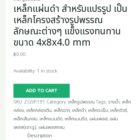
เหล็กแผ่นดำ สำหรับแปรรูป เป็น
mm
quantity
เหล็กโครงสร้างรูปพรรณ
ลักษณะต่างๆ แข็งแรงทนทาน
ขนาด 4x8x4.0 mm
฿
0.00
Availability:
1 in stock
ADD TO CART
SKU:
Z.GSP.191
Category:
เหล็กรูปพรรณ
Tags:
รางน้ำ
,
เหล็ก
กล่อง
,
เหล็กกล่องตัน
,
เหล็กฉาก
,
เหล็กดำ
,
เหล็กตะเข็บ
,
เหล็กตัวซี
,
เหล็กเส้นกลม
,
เหล็กแบนตัด
,
เหล็กแบนรีด
,
แผ่นเพลส
,
แผ่น
เพลส(เจาะรู)
,
แผ่นเพลสกลม
Description