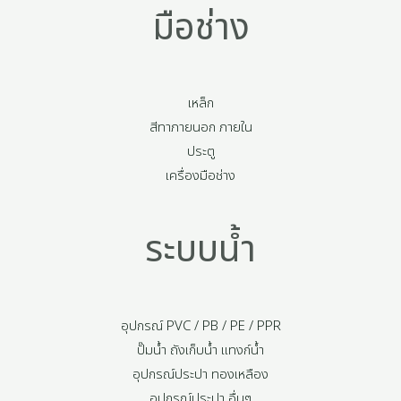
มือช่าง
เหล็ก
สีทาภายนอก ภายใน
ประตู
เครื่องมือช่าง
ระบบน้ำ
อุปกรณ์ PVC / PB / PE / PPR
ปั๊มน้ำ ถังเก็บน้ำ แทงก์น้ำ
อุปกรณ์ประปา ทองเหลือง
อุปกรณ์ประปา อื่นๆ