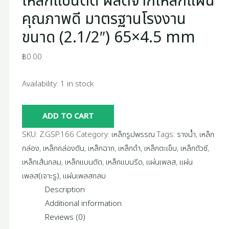
เหล็กแบนตัด ผลิตจากเหล็กแผ่น
คุณภาพดี มาตรฐานโรงงาน
ขนาด (2.1/2″) 65×4.5 mm
฿
0.00
Availability:
1 in stock
ADD TO CART
SKU:
Z.GSP.166
Category:
เหล็กรูปพรรณ
Tags:
รางน้ำ
,
เหล็ก
กล่อง
,
เหล็กกล่องตัน
,
เหล็กฉาก
,
เหล็กดำ
,
เหล็กตะเข็บ
,
เหล็กตัวซี
,
เหล็กเส้นกลม
,
เหล็กแบนตัด
,
เหล็กแบนรีด
,
แผ่นเพลส
,
แผ่น
เพลส(เจาะรู)
,
แผ่นเพลสกลม
Description
Additional information
Reviews (0)