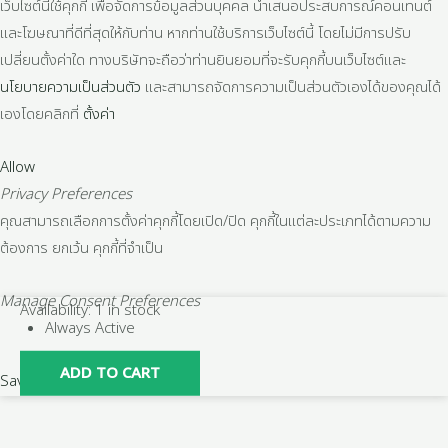
เว็บไซต์นี้ใช้คุกกี้ เพื่อจัดการข้อมูลส่วนบุคคล นำเสนอประสบการณ์คอนเทนต์
และโฆษณาที่ดีที่สุดให้กับท่าน หากท่านใช้บริการเว็บไซต์นี้ โดยไม่มีการปรับ
เปลี่ยนตั้งค่าใด ทางบริษัทจะถือว่าท่านยินยอมที่จะรับคุกกี้บนเว็บไซต์และ
นโยบายความเป็นส่วนตัว
และสามารถจัดการความเป็นส่วนตัวเองได้ของคุณได้
เองโดยคลิกที่
ตั้งค่า
Allow
Privacy Preferences
คุณสามารถเลือกการตั้งค่าคุกกี้โดยเปิด/ปิด คุกกี้ในแต่ละประเภทได้ตามความ
ต้องการ ยกเว้น คุกกี้ที่จำเป็น
Manage Consent Preferences
เหล็ก
Availability:
1 in stock
Always Active
แบน
ตัด
ADD TO CART
Save
ผลิต
จาก
เหล็ก