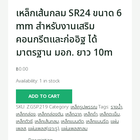
เหล็กเส้นกลม SR24 ขนาด 6
mm สำหรับงานเสริม
คอนกรีตและก่ออิฐ ได้
มาตรฐาน มอก. ยาว 10m
฿
0.00
Availability:
1 in stock
ADD TO CART
SKU:
Z.GSP.219
Category:
เหล็กรูปพรรณ
Tags:
รางน้ำ
,
เหล็กกล่อง
,
เหล็กกล่องตัน
,
เหล็กฉาก
,
เหล็กดำ
,
เหล็กตะเข็บ
,
เหล็กตัวซี
,
เหล็กเส้นกลม
,
เหล็กแบนตัด
,
เหล็กแบนรีด
,
แผ่น
เพลส
,
แผ่นเพลส(เจาะรู)
,
แผ่นเพลสกลม