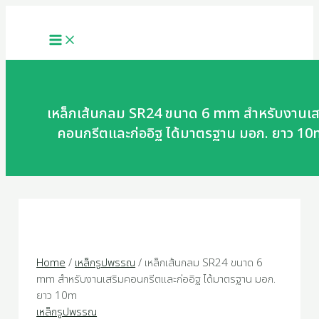
MAIN
Skip
เหล็ก
MENU
ขนาด
to
เส้น
6
content
กลม
mm
SR24
สำหรับ
ขนาด
งาน
6
เสริม
mm
เหล็กเส้นกลม SR24 ขนาด 6 mm สำหรับงานเส
คอนกรีต
สำหรับ
และ
คอนกรีตและก่ออิฐ ได้มาตรฐาน มอก. ยาว 1
งาน
ก่อ
เสริม
อิฐ
คอนกรีต
ได้
และ
มาตรฐาน
ก่อ
มอก.
อิฐ
ยาว
ได้
10m
มาตรฐาน
quantity
Home
/
เหล็กรูปพรรณ
/ เหล็กเส้นกลม SR24 ขนาด 6
มอก.
mm สำหรับงานเสริมคอนกรีตและก่ออิฐ ได้มาตรฐาน มอก.
ยาว
ยาว 10m
10m
เหล็กรูปพรรณ
quantity