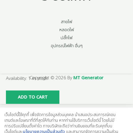
สายไฟ
หลอดไฟ
ปลั๊กไฟ
อุปกรณ์ไฟฟ้า อื่นๆ
Copyright © 2026 By
MT Generator
เหล็ก
Availability:
1 in stock
เส้น
กลม
ADD TO CART
SR24
ขนาด
เว็บไซต์นี้ใช้คุกกี้ เพื่อจัดการข้อมูลส่วนบุคคล นำเสนอประสบการณ์คอน
25
เทนต์และโฆษณาที่ดีที่สุดให้กับท่าน หากท่านใช้บริการเว็บไซต์นี้ โดยไม่มี
การปรับเปลี่ยนตั้งค่าใด ทางบริษัทจะถือว่าท่านยินยอมที่จะรับคุกกี้บน
mm
เว็บไซต์และ
นโยบายความเป็นส่วนตัว
และสามารถจัดการความเป็นส่วน