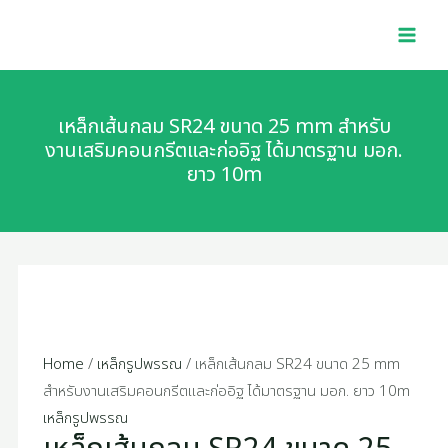
Skip
เหล็ก
MAI
to
เส้น
MEN
content
กลม
SR24
ขนาด
เหล็กเส้นกลม SR24 ขนาด 25 mm สำหรับ
25
งานเสริมคอนกรีตและก่ออิฐ ได้มาตรฐาน มอก.
ยาว 10m
mm
สำหรับ
งาน
เสริม
คอนกรีต
และ
ก่อ
อิฐ
Home
/
เหล็กรูปพรรณ
/ เหล็กเส้นกลม SR24 ขนาด 25 mm
ได้
สำหรับงานเสริมคอนกรีตและก่ออิฐ ได้มาตรฐาน มอก. ยาว 10m
มาตรฐาน
เหล็กรูปพรรณ
มอก.