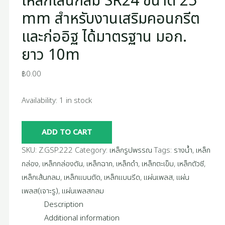
เหล็กเส้นกลม SR24 ขนาด 25
ยาว
mm สำหรับงานเสริมคอนกรีต
10m
และก่ออิฐ ได้มาตรฐาน มอก.
quantity
ยาว 10m
฿
0.00
Availability:
1 in stock
ADD TO CART
SKU:
Z.GSP.222
Category:
เหล็กรูปพรรณ
Tags:
รางน้ำ
,
เหล็ก
กล่อง
,
เหล็กกล่องตัน
,
เหล็กฉาก
,
เหล็กดำ
,
เหล็กตะเข็บ
,
เหล็กตัวซี
,
เหล็กเส้นกลม
,
เหล็กแบนตัด
,
เหล็กแบนรีด
,
แผ่นเพลส
,
แผ่น
เพลส(เจาะรู)
,
แผ่นเพลสกลม
Description
Additional information