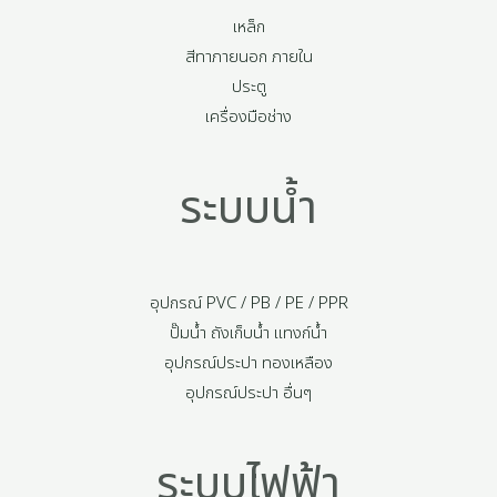
เหล็ก
สีทาภายนอก ภายใน
ประตู
เครื่องมือช่าง
ระบบน้ำ
อุปกรณ์ PVC / PB / PE / PPR
ปั๊มน้ำ ถังเก็บน้ำ แทงก์น้ำ
อุปกรณ์ประปา ทองเหลือง
อุปกรณ์ประปา อื่นๆ
ระบบไฟฟ้า