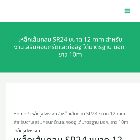
กลม
Skip
เหล็ก
MAI
SR24
to
เส้น
MEN
ขนาด
content
กลม
12
SR24
mm
ขนาด
เหล็กเส้นกลม SR24 ขนาด 12 mm สำหรับ
สำหรับ
12
งานเสริมคอนกรีตและก่ออิฐ ได้มาตรฐาน มอก.
งาน
ยาว 10m
mm
เสริม
สำหรับ
คอนกรีต
งาน
และ
เสริม
ก่อ
คอนกรีต
อิฐ
และ
ได้
ก่อ
มาตรฐาน
อิฐ
Home
/
เหล็กรูปพรรณ
/ เหล็กเส้นกลม SR24 ขนาด 12 mm
มอก.
ได้
สำหรับงานเสริมคอนกรีตและก่ออิฐ ได้มาตรฐาน มอก. ยาว 10m
ยาว
มาตรฐาน
เหล็กรูปพรรณ
10m
มอก.