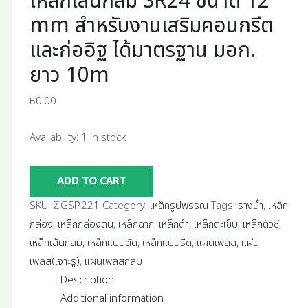
เหล็กเส้นกลม SR24 ขนาด 12
quantity
ยาว
mm สำหรับงานเสริมคอนกรีต
10m
และก่ออิฐ ได้มาตรฐาน มอก.
quantity
ยาว 10m
฿
0.00
Availability:
1 in stock
ADD TO CART
SKU:
Z.GSP.221
Category:
เหล็กรูปพรรณ
Tags:
รางน้ำ
,
เหล็ก
กล่อง
,
เหล็กกล่องตัน
,
เหล็กฉาก
,
เหล็กดำ
,
เหล็กตะเข็บ
,
เหล็กตัวซี
,
เหล็กเส้นกลม
,
เหล็กแบนตัด
,
เหล็กแบนรีด
,
แผ่นเพลส
,
แผ่น
เพลส(เจาะรู)
,
แผ่นเพลสกลม
Description
Additional information