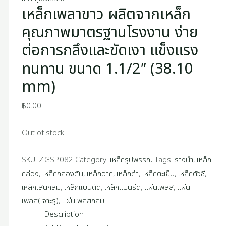
เหล็กเพลาขาว ผลิตจากเหล็ก
คุณภาพมาตรฐานโรงงาน ง่าย
ต่อการกลึงและขัดเงา แข็งแรง
ทนทาน ขนาด 1.1/2″ (38.10
mm)
฿
0.00
Out of stock
SKU:
Z.GSP.082
Category:
เหล็กรูปพรรณ
Tags:
รางน้ำ
,
เหล็ก
กล่อง
,
เหล็กกล่องตัน
,
เหล็กฉาก
,
เหล็กดำ
,
เหล็กตะเข็บ
,
เหล็กตัวซี
,
เหล็กเส้นกลม
,
เหล็กแบนตัด
,
เหล็กแบนรีด
,
แผ่นเพลส
,
แผ่น
เพลส(เจาะรู)
,
แผ่นเพลสกลม
Description