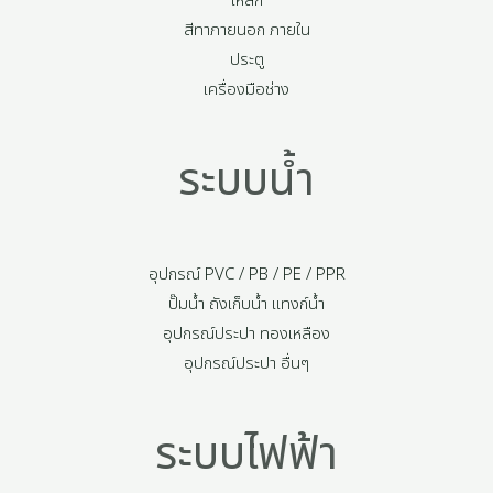
เหล็ก
สีทาภายนอก ภายใน
ประตู
เครื่องมือช่าง
ระบบน้ำ
อุปกรณ์ PVC / PB / PE / PPR
ปั๊มน้ำ ถังเก็บน้ำ แทงก์น้ำ
อุปกรณ์ประปา ทองเหลือง
อุปกรณ์ประปา อื่นๆ
ระบบไฟฟ้า