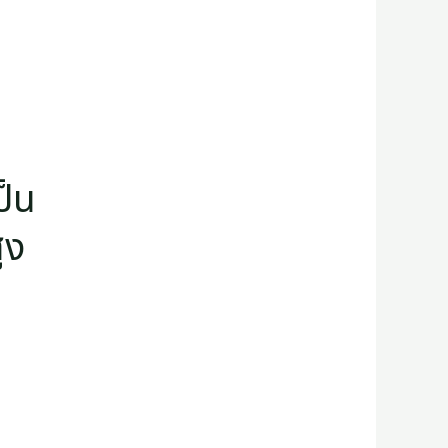
ป็น
ูง