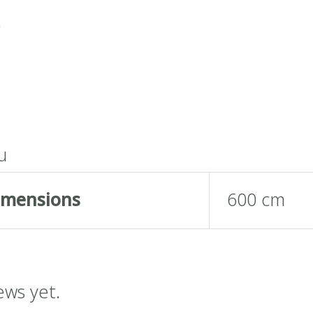
0
น
imensions
600 cm
ews yet.