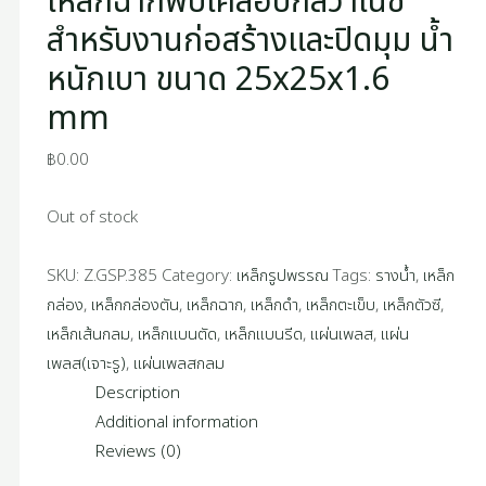
เหล็กฉากพับเคลือบกัลวาไนซ์
สำหรับงานก่อสร้างและปิดมุม น้ำ
หนักเบา ขนาด 25x25x1.6
mm
฿
0.00
Out of stock
SKU:
Z.GSP.385
Category:
เหล็กรูปพรรณ
Tags:
รางน้ำ
,
เหล็ก
กล่อง
,
เหล็กกล่องตัน
,
เหล็กฉาก
,
เหล็กดำ
,
เหล็กตะเข็บ
,
เหล็กตัวซี
,
เหล็กเส้นกลม
,
เหล็กแบนตัด
,
เหล็กแบนรีด
,
แผ่นเพลส
,
แผ่น
เพลส(เจาะรู)
,
แผ่นเพลสกลม
Description
Additional information
Reviews (0)