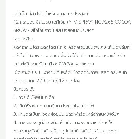
เอทีเอ็ม สีสเปรย์ สำหรับงานอเนกประสงค์
12 กระป๋อง สีสเปรย์ เอทีเอ็ม (ATM SPRAY) NO.A265 COCOA
BROWN สีโกโก้บราวน์ สีสเปรย์อเนกประสงค์
รายละเอียด
ผลิตจากไนโตรเซลลูโลส และอะครีลิคเรซิ่นชนิดพิเศษ ให้เนื้อฟิล์มที่
แห้งไว สีสวยเงางาม ปกปิดพื้นผิว ได้ดี ยึดเกาะแน่น เหมาะสำหรับ
ตกแต่งชิ้นงานทั่วไป มีเฉดสีให้เลือกหลากหลาย
-ยึดเกาะดีเยี่ยม -เงางามเต็มพิกัด -หัวฉีดคุณภาพ -สีสด กลบสนิท
ปริมาณสุทธิ 270 กรัม X 12 กระป๋อง
ข้อควรระวัง
1. ควรเก็บให้พ้นมือเด็ก
2. เก็บให้ห่างจากความร้อน ประกายไฟ เปลวไฟ
3. ห้ามฉีดเป้นละอองฝอยบนเปลวไฟหรือแหล่งกำเนิดไฟอื่นๆ
4. ภาชนะบรรจุที่มีแรงดัน ห้ามทิ่มแทงหรือเผาหลังการใช้
5. สวมถุงมือป้องกันพร้อมอุปกรณ์ป้องกันใบหน้าและดวงตา