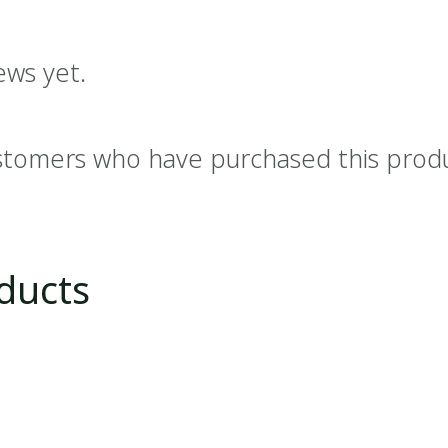
ews yet.
stomers who have purchased this prod
ducts