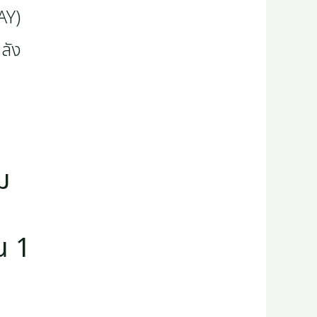
ม
น 1