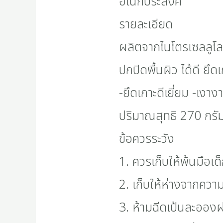
อเนกประสงค์
รายละเอียด
ผลิตจากไนโตรเซลลูโลส 
ปกปิดพื้นผิว ได้ดี ยึ
-ยึดเกาะดีเยี่ยม -เงา
ปริมาณสุทธิ 270 กรั
ข้อควรระวัง
1. ควรเก็บให้พ้นมือเด
2. เก็บให้ห่างจากคว
3. ห้ามฉีดเป้นละออง