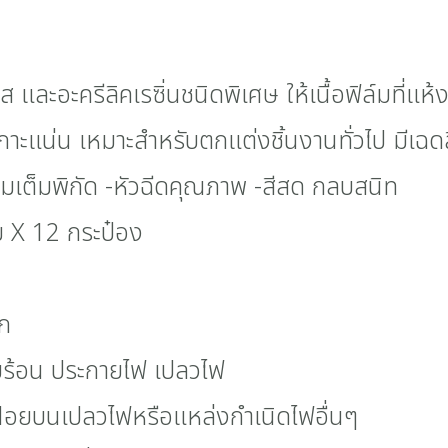
และอะครีลิคเรซิ่นชนิดพิเศษ ให้เนื้อฟิล์มที่แห
ดเกาะแน่น เหมาะสำหรับตกแต่งชิ้นงานทั่วไป มีเฉ
งามเต็มพิกัด -หัวฉีดคุณภาพ -สีสด กลบสนิท
ม X 12 กระป๋อง
็ก
ามร้อน ประกายไฟ เปลวไฟ
ฝอยบนเปลวไฟหรือแหล่งกำเนิดไฟอื่นๆ