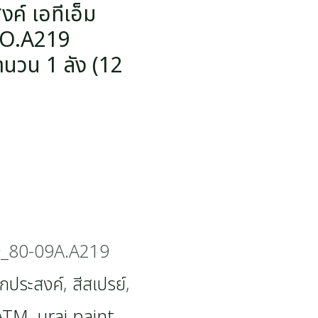
ค์ เอทีเอ็ม
NO.A219
นวน 1 ลัง (12
9_80-09A.A219
นกประสงค์
,
สีสเปรย์
,
ATM
,
urai paint
,