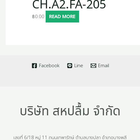
CH.A2.FA-205
฿
0.00
READ MORE
Facebook
Line
Email
บริษัท สหปลื้ม จำกัด
เลขที่ 6/18 หมู่ 11 ถนนเทพารักษ์ ตำบลบางปลา อำเภอบางพลี