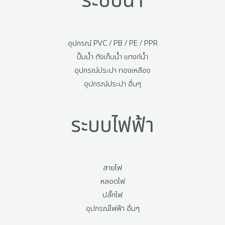
ระบบน้ำ
อุปกรณ์ PVC / PB / PE / PPR
ปั๊มน้ำ ถังเก็บน้ำ แทงก์น้ำ
อุปกรณ์ประปา ทองเหลือง
อุปกรณ์ประปา อื่นๆ
ระบบไฟฟ้า
สายไฟ
หลอดไฟ
ปลั๊กไฟ
อุปกรณ์ไฟฟ้า อื่นๆ