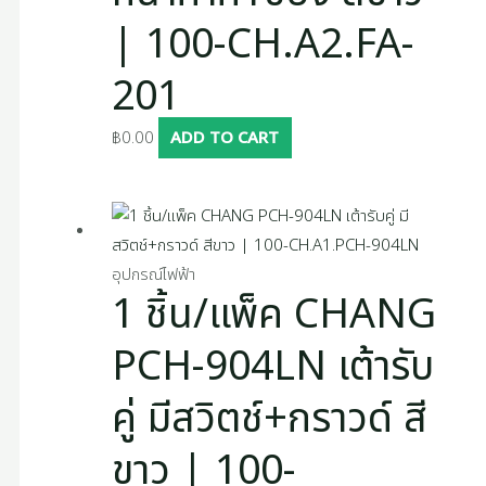
| 100-CH.A2.FA-
201
฿
0.00
ADD TO CART
อุปกรณ์ไฟฟ้า
1 ชิ้น/แพ็ค CHANG
PCH-904LN เต้ารับ
คู่ มีสวิตช์+กราวด์ สี
ขาว | 100-