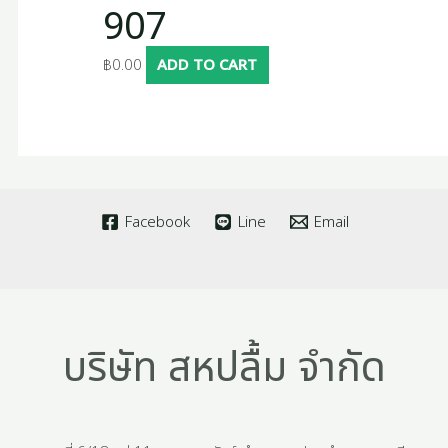
907
฿
0.00
ADD TO CART
Facebook
Line
Email
บริษัท สหปลื้ม จำกัด