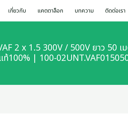
เกี่ยวกับ
แคตตาล็อก
บทความ
ติดต่อเรา
น VAF 2 x 1.5 300V / 500V ยาว 50 เ
แท้100% | 100-02UNT.VAF01505