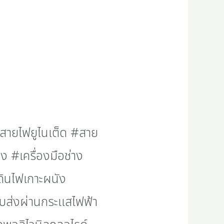
ยไฟยูไนเต็ด #สาย
 #เครื่องมือช่าง
นไฟเกาะผนัง
บส่งผ่านกระแสไฟฟ้า