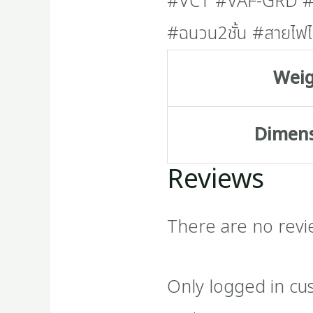
#VCT #VAF-GRD #T
#ฉนวน2ชั้น #สายไฟ
Wei
Dimen
Reviews
There are no revi
Only logged in cu