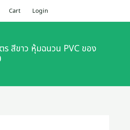
Cart
Login
มตร สีขาว หุ้มฉนวน PVC ของ
0