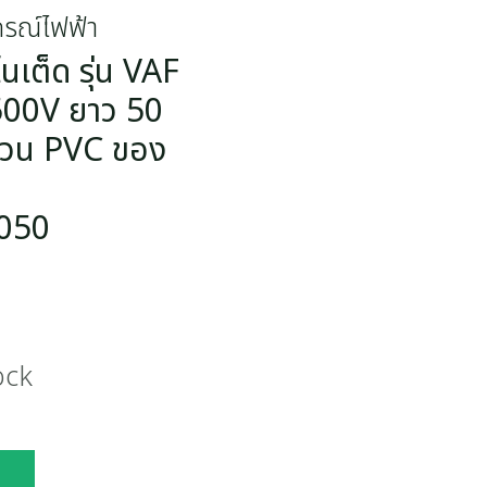
กรณ์ไฟฟ้า
นเต็ด รุ่น VAF
500V ยาว 50
ฉนวน PVC ของ
050
ock