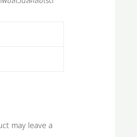
อลิไวนิลคลอไรด์
uct may leave a