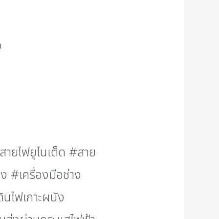
ง
ยไฟยูไนเต็ด #สาย
 #เครื่องมือช่าง
นไฟเกาะผนัง