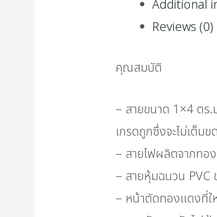
Additional 
Reviews (0)
คุณสมบัติ
– สายขนาด 1×4 ตร.ม
เกรดถูกซึ่งจะไม่เต็มข
– สายไฟผลิตจากทองแด
– สายหุ้มฉนวน PVC 
– หน้าตัดทองแดงที่ใ