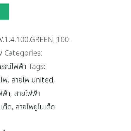
.1.4.100.GREEN_100-
W
Categories:
กรณ์ไฟฟ้า
Tags:
ยไฟ
,
สายไฟ united
,
ฟฟ้า
,
สายไฟฟ้า
เต็ด
,
สายไฟยูไนเต็ด