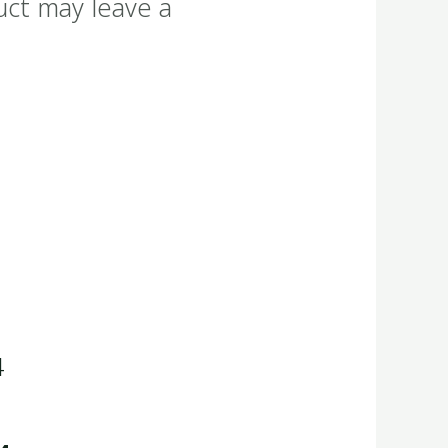
uct may leave a