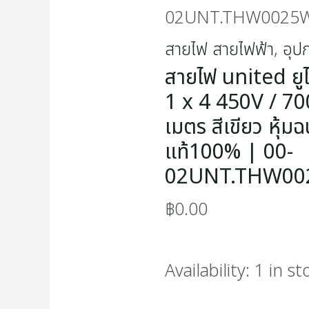
PVC
02UNT.THW0025
ของ
สายไฟ สายไฟฟ้า
,
อุป
แท้100%
สายไฟ united ยูไ
|
1 x 4 450V / 7
เมตร สีเขียว หุ้
00-
แท้100% | 00-
02UNT.THW0025
02UNT.THW00
quantity
฿
0.00
Availability:
1 in st