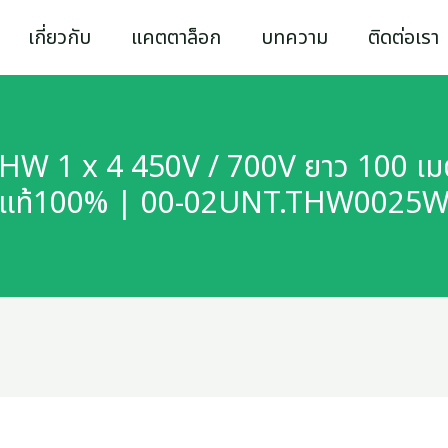
เกี่ยวกับ
แคตตาล็อก
บทความ
ติดต่อเรา
น THW 1 x 4 450V / 700V ยาว 100 เมต
แท้100% | 00-02UNT.THW0025