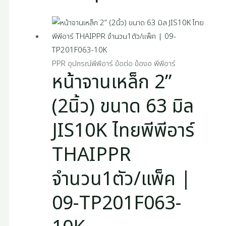
PPR อุปกรณ์พีพีอาร์ ข้อต่อ ข้องอ พีพีอาร์
หน้าจานเหล็ก 2”
(2นิ้ว) ขนาด 63 มิล
JIS10K ไทยพีพีอาร์
THAIPPR
จำนวน1ตัว/แพ็ค |
09-TP201F063-