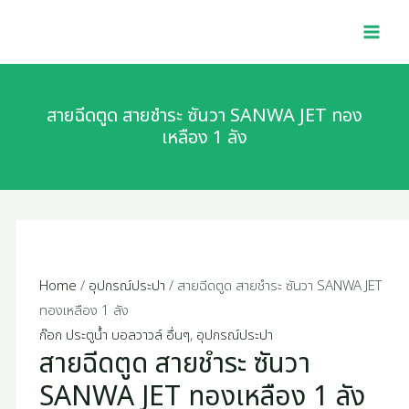
Skip
สาย
MAI
to
ฉีด
MEN
content
ตูด
สาย
ชำระ
สายฉีดตูด สายชำระ ซันวา SANWA JET ทอง
ซัน
เหลือง 1 ลัง
วา
SANWA
JET
ทอง
เหลือง
1
Home
/
อุปกรณ์ประปา
/ สายฉีดตูด สายชำระ ซันวา SANWA JET
ลัง
ทองเหลือง 1 ลัง
quantity
ก๊อก ประตูน้ำ บอลวาวล์ อื่นๆ
,
อุปกรณ์ประปา
สายฉีดตูด สายชำระ ซันวา
SANWA JET ทองเหลือง 1 ลัง