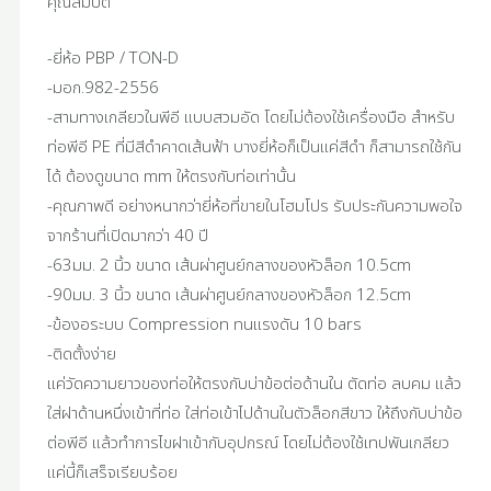
คุณสมบัติ
-ยี่ห้อ PBP / TON-D
-มอก.982-2556
-สามทางเกลียวในพีอี แบบสวมอัด โดยไม่ต้องใช้เครื่องมือ สำหรับ
ท่อพีอี PE ที่มีสีดำคาดเส้นฟ้า บางยี่ห้อก็เป็นแค่สีดำ ก็สามารถใช้กัน
ได้ ต้องดูขนาด mm ให้ตรงกับท่อเท่านั้น
-คุณภาพดี อย่างหนากว่ายี่ห้อที่ขายในโฮมโปร รับประกันความพอใจ
จากร้านที่เปิดมากว่า 40 ปี
-63มม. 2 นิ้ว ขนาด เส้นผ่าศูนย์กลางของหัวล็อก 10.5cm
-90มม. 3 นิ้ว ขนาด เส้นผ่าศูนย์กลางของหัวล็อก 12.5cm
-ข้องอระบบ Compression ทนแรงดัน 10 bars
-ติดตั้งง่าย
แค่วัดความยาวของท่อให้ตรงกับบ่าข้อต่อด้านใน ตัดท่อ ลบคม แล้ว
ใส่ฝาด้านหนึ่งเข้าที่ท่อ ใส่ท่อเข้าไปด้านในตัวล็อกสีขาว ให้ถึงกับบ่าข้อ
ต่อพีอี แล้วทำการไขฝาเข้ากับอุปกรณ์ โดยไม่ต้องใช้เทปพันเกลียว
แค่นี้ก็เสร็จเรียบร้อย