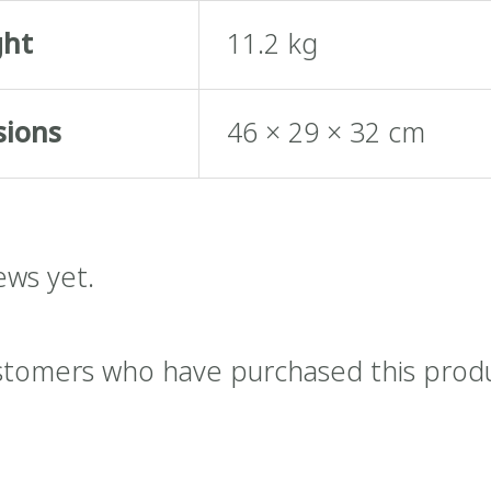
ght
11.2 kg
sions
46 × 29 × 32 cm
ews yet.
stomers who have purchased this prod