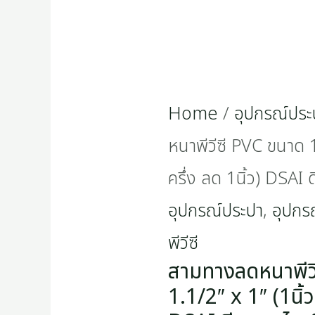
Home
/
อุปกรณ์ประ
หนาพีวีซี PVC ขนาด 1
ครึ่ง ลด 1นิ้ว) DSAI 
อุปกรณ์ประปา
,
อุปกรณ
พีวีซี
สามทางลดหนาพีว
1.1/2″ x 1″ (1นิ้ว