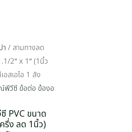
ปา
/ สามทางลด
.1/2″ x 1″ (1นิ้ว
ดีเอสเอไอ 1 ลัง
์พีวีซี ข้อต่อ ข้องอ
ีซี PVC ขนาด
ครึ่ง ลด 1นิ้ว)