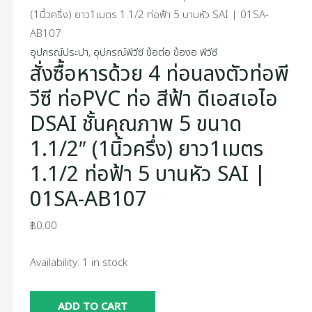
(1นิ้วครึ่ง) ยาว1เมตร 1.1/2 ท่อฟ้า 5 บานหัว SAI | 01SA-
เอไอ
AB107
DSAI
อุปกรณ์ประปา
,
อุปกรณ์พีวีซี ข้อต่อ ข้องอ พีวีซี
ชั้น
สั่งซื้อหารด้วย 4 ท่อนลงตัวท่อพี
คุณภาพ
5
วีซี ท่อPVC ท่อ สีฟ้า ดีเอสเอไอ
ขนาด
DSAI ชั้นคุณภาพ 5 ขนาด
1.1/2"
1.1/2″ (1นิ้วครึ่ง) ยาว1เมตร
(1นิ้ว
ครึ่ง)
1.1/2 ท่อฟ้า 5 บานหัว SAI |
ยาว1เมตร
01SA-AB107
1.1/2
ท่อ
฿
0.00
ฟ้า
5
Availability:
1 in stock
บาน
หัว
ADD TO CART