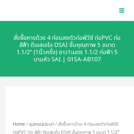
Skip
สั่ง
MAI
to
ซื้อ
MEN
content
หาร
ด้วย
4
สั่งซื้อหารด้วย 4 ท่อนลงตัวท่อพีวีซี ท่อPVC ท่อ
ท่อน
สีฟ้า ดีเอสเอไอ DSAI ชั้นคุณภาพ 5 ขนาด
1.1/2″ (1นิ้วครึ่ง) ยาว1เมตร 1.1/2 ท่อฟ้า 5
ลงตัว
บานหัว SAI | 01SA-AB107
ท่อ
พี
วีซี
ท่อPVC
ท่อ
สี
ฟ้า
ดี
Home
/
อุปกรณ์ประปา
/ สั่งซื้อหารด้วย 4 ท่อนลงตัวท่อพีวีซี
เอ
ท่อPVC ท่อ สีฟ้า ดีเอสเอไอ DSAI ชั้นคุณภาพ 5 ขนาด 1.1/2″
ส