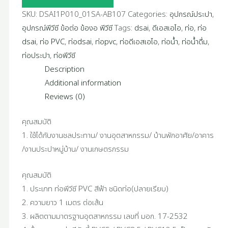
SAI
SKU:
DSAI1P010_01SA-AB107
Categories:
อุปกรณ์ประปา
,
|
อุปกรณ์พีวีซี ข้อต่อ ข้องอ พีวีซี
Tags:
dsai
,
ดีเอสเอไอ
,
ท่อ
,
ท่อ
01SA-
dsai
,
ท่อ PVC
,
ท่อdsai
,
ท่อpvc
,
ท่อดีเอสเอไอ
,
ท่อน้ำ
,
ท่อน้ำดื่ม
,
AB107
ท่อประปา
,
ท่อพีวีซี
quantity
Description
Additional information
Reviews (0)
คุณสมบัติ
1. ใช้ได้กับงานชลประทาน/ งานอุตสาหกรรม/ บ้านพักอาศัย/อาคาร
/งานประปาหมู่บ้าน/ งานเกษตรกรรม
คุณสมบัติ
1. ประเภท ท่อพีวีซี PVC สีฟ้า ชนิดท่อ(ปลายเรียบ)
2. ความยาว 1 เมตร ต่อเส้น
3. ผลิตตามมาตรฐานอุตสาหกรรม เลขที่ มอก. 17-2532