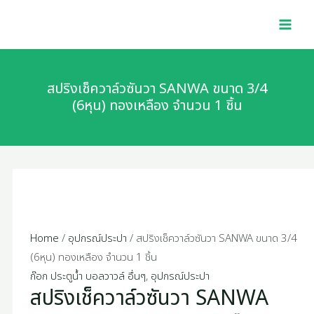
Skip
สปริง
MAI
to
เช็ค
MEN
content
วาล์ว
ซัน
วา
สปริงเช็ควาล์วซันวา SANWA ขนาด 3/4
SANWA
(6หุน) ทองเหลือง จำนวน 1 ชิ้น
ขนาด
3/4
(6หุน)
ทอง
เหลือง
จำนวน
1
Home
/
อุปกรณ์ประปา
/ สปริงเช็ควาล์วซันวา SANWA ขนาด 3/4
ชิ้น
(6หุน) ทองเหลือง จำนวน 1 ชิ้น
quantity
ก๊อก ประตูน้ำ บอลวาวล์ อื่นๆ
,
อุปกรณ์ประปา
สปริงเช็ควาล์วซันวา SANWA