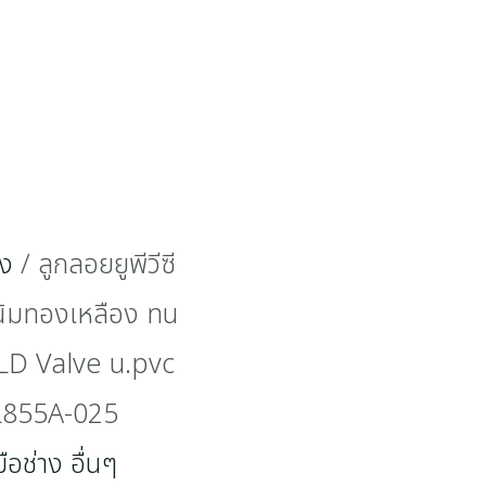
าง
/ ลูกลอยยูพีวีซี
สนิมทองเหลือง ทน
 LD Valve u.pvc
-L855A-025
มือช่าง อื่นๆ