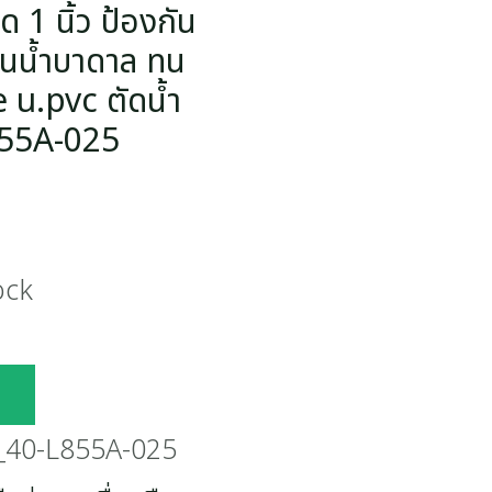
ด 1 นิ้ว ป้องกัน
ทนน้ำบาดาล ทน
 u.pvc ตัดน้ำ
855A-025
ock
40-L855A-025