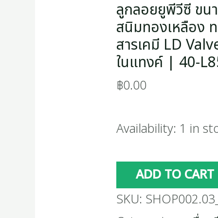
u.pvc
ลูกลอยยูพีวีซี ขนา
ตัด
สนิมทองเหลือง 
สารเคมี LD Valve
น้ำ
ในแทงค์ | 40-L
ใน
฿
0.00
แทง
ค์
Availability:
1 in st
|
40-
ADD TO CART
L855A-
SKU:
SHOP002.03_
025