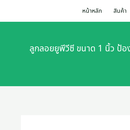
Skip
ลูกลอย
หน้าหลัก
สินค้า
to
ยู
content
พี
วีซี
ลูกลอยยูพีวีซี ขนาด 1 นิ้ว 
ขนาด
1
นิ้ว
ป้องกัน
สนิม
ทอง