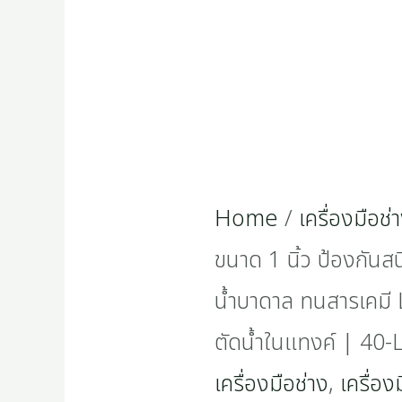
เหลือง
ทน
น้ำ
บาดาล
ทน
Home
/
เครื่องมือช่
สาร
ขนาด 1 นิ้ว ป้องกัน
เคมี
น้ำบาดาล ทนสารเคมี
LD
ตัดน้ำในแทงค์ | 40
Valve
เครื่องมือช่าง
,
เครื่อง