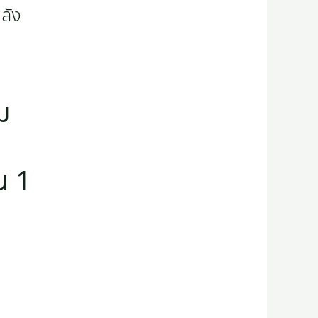
ม
น 1