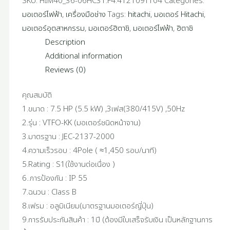
SKU:
HIM40_36-06HC31.F4.412109TT04
Categories:
มอเตอร์ไฟฟ้า
,
เครื่องมือช่าง
Tags:
hitachi
,
มอเตอร์ Hitachi
,
มอเตอร์อุตสาหกรรม
,
มอเตอร์ฮิตาชิ
,
มอเตอร์ไฟฟ้า
,
ฮิตาชิ
Description
Additional information
Reviews (0)
คุณสมบัติ
1.ขนาด : 7.5 HP (5.5 kW) ,3เฟส(380/415V) ,50Hz
2.รุ่น : VTFO-KK (มอเตอร์ชนิดหน้าจาน)
3.มาตรฐาน : JEC-2137-2000
4.ความเร็วรอบ : 4Pole ( ≈1,450 รอบ/นาที)
5.Rating : S1(ใช้งานต่อเนื่อง )
6..การป้องกัน : IP 55
7.ฉนวน : Class B
8.เฟรม : อลูมิเนียม(มาตรฐานมอเตอร์ญี่ปุ่น)
9.การรับประกันสินค้า : 1ปี (ต้องมีใบเสร็จรับเงิน เป็นหลักฐานการ