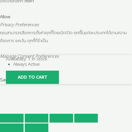
เองโดยคลิกที่
ตั้งค่า
Allow
Privacy Preferences
คุณสามารถเลือกการตั้งค่าคุกกี้โดยเปิด/ปิด คุกกี้ในแต่ละประเภทได้ตามความ
ต้องการ ยกเว้น คุกกี้ที่จำเป็น
Manage Consent Preferences
มอเตอร์
Availability:
1 in stock
Always Active
ฮิ
ตาชิ
ADD TO CART
Save
HITACHI
7.5HP(5.50kw)
4Pole
1เฟส(220V)
รุ่น
EFOUP-
KQ