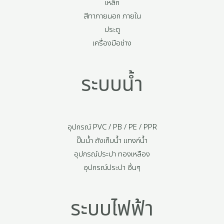
เหล็ก
สีทาภายนอก ภายใน
ประตู
เครื่องมือช่าง
ระบบน้ำ
อุปกรณ์ PVC / PB / PE / PPR
ปั๊มน้ำ ถังเก็บน้ำ แทงก์น้ำ
อุปกรณ์ประปา ทองเหลือง
อุปกรณ์ประปา อื่นๆ
ระบบไฟฟ้า