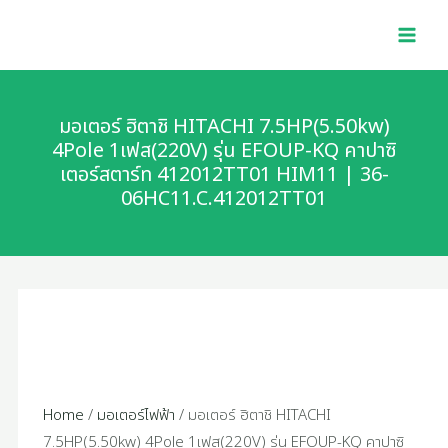
Skip
มอเตอร์
MAI
to
ฮิ
MEN
content
ตาชิ
HITACHI
7.5HP(5.50kw)
มอเตอร์ ฮิตาชิ HITACHI 7.5HP(5.50kw)
4Pole
4Pole 1เฟส(220V) รุ่น EFOUP-KQ คาปาซิ
เตอร์สตาร์ท 412012TT01 HIM11 | 36-
1เฟส(220V)
06HC11.C.412012TT01
รุ่น
EFOUP-
KQ
คา
ปา
ซิ
เตอร์
สตาร์ท
Home
/
มอเตอร์ไฟฟ้า
/ มอเตอร์ ฮิตาชิ HITACHI
412012TT01
7.5HP(5.50kw) 4Pole 1เฟส(220V) รุ่น EFOUP-KQ คาปาซิ
HIM11