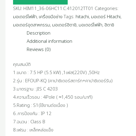
SKU:
HIM11_36-06HC11.C.412012TT01
Categories:
มอเตอร์ไฟฟ้า
,
เครื่องมือช่าง
Tags:
hitachi
,
มอเตอร์ Hitachi
,
มอเตอร์อุตสาหกรรม
,
มอเตอร์ฮิตาชิ
,
มอเตอร์ไฟฟ้า
,
ฮิตาชิ
Description
Additional information
Reviews (0)
คุณสมบัติ
1.ขนาด : 7.5 HP (5.5 kW) ,1เฟส(220V) ,50Hz
2.รุ่น : EFOUP-KQ (คาปาซิเตอร์สตาร์ท+คาปาซิเตอร์รัน)
3.มาตรฐาน : JIS C 4203
4.ความเร็วรอบ : 4Pole ( ≈1,450 รอบ/นาที)
5.Rating : S1(ใช้งานต่อเนื่อง )
6..การป้องกัน : IP 12
7.ฉนวน : Class B
8.เฟรม : เหล็กหล่อแข็ง