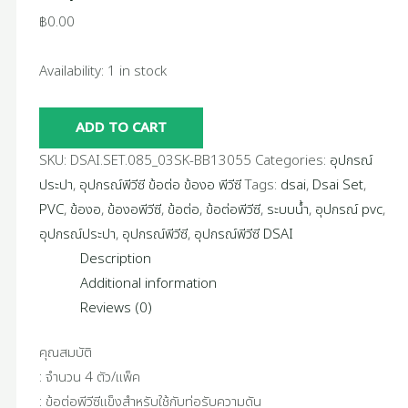
฿
0.00
Availability:
1 in stock
ADD TO CART
SKU:
DSAI.SET.085_03SK-BB13055
Categories:
อุปกรณ์
ประปา
,
อุปกรณ์พีวีซี ข้อต่อ ข้องอ พีวีซี
Tags:
dsai
,
Dsai Set
,
PVC
,
ข้องอ
,
ข้องอพีวีซี
,
ข้อต่อ
,
ข้อต่อพีวีซี
,
ระบบน้ำ
,
อุปกรณ์ pvc
,
อุปกรณ์ประปา
,
อุปกรณ์พีวีซี
,
อุปกรณ์พีวีซี DSAI
Description
Additional information
Reviews (0)
คุณสมบัติ
: จำนวน 4 ตัว/แพ็ค
: ข้อต่อพีวีซีแข็งสำหรับใช้กับท่อรับความดัน