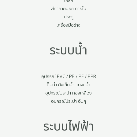
เหล็ก
สีทาภายนอก ภายใน
ประตู
เครื่องมือช่าง
ระบบน้ำ
อุปกรณ์ PVC / PB / PE / PPR
ปั๊มน้ำ ถังเก็บน้ำ แทงก์น้ำ
อุปกรณ์ประปา ทองเหลือง
อุปกรณ์ประปา อื่นๆ
ระบบไฟฟ้า