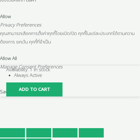
เองโดยคลิกที่
ตั้งค่า
Allow
Privacy Preferences
คุณสามารถเลือกการตั้งค่าคุกกี้โดยเปิด/ปิด คุกกี้ในแต่ละประเภทได้ตามความ
ต้องการ ยกเว้น คุกกี้ที่จำเป็น
Allow All
Manage Consent Preferences
ฝา
Availability:
1 in stock
Always Active
ครอบ
พี
ADD TO CART
Save
วีซี
PVC
ขนาด
2"
(2
นิ้ว)