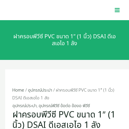
พี
Skip
ฝา
MAI
วีซี
to
ครอบ
MEN
PVC
content
พี
ขนาด
วีซี
1"
PVC
ฝาครอบพีวีซี PVC ขนาด 1″ (1 นิ้ว) DSAI ดีเอ
(1
ขนาด
สเอไอ 1 ลัง
นิ้ว)
1"
DSAI
(1
ดี
นิ้ว)
เอ
DSAI
ส
ดี
เอไอ
เอ
Home
/
อุปกรณ์ประปา
/ ฝาครอบพีวีซี PVC ขนาด 1″ (1 นิ้ว)
1
ส
DSAI ดีเอสเอไอ 1 ลัง
ลัง
เอไอ
อุปกรณ์ประปา
,
อุปกรณ์พีวีซี ข้อต่อ ข้องอ พีวีซี
quantity
ฝาครอบพีวีซี PVC ขนาด 1″ (1
1
ลัง
นิ้ว) DSAI ดีเอสเอไอ 1 ลัง
quantity