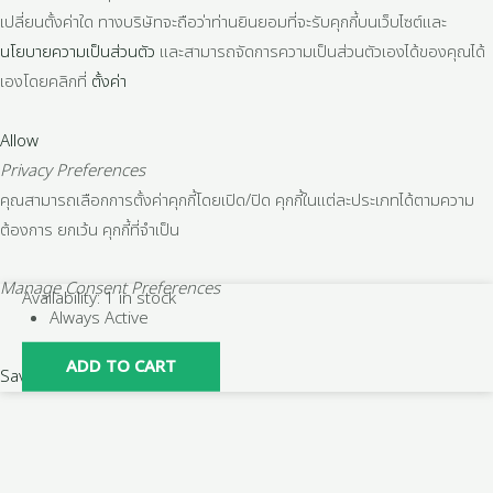
เปลี่ยนตั้งค่าใด ทางบริษัทจะถือว่าท่านยินยอมที่จะรับคุกกี้บนเว็บไซต์และ
นโยบายความเป็นส่วนตัว
และสามารถจัดการความเป็นส่วนตัวเองได้ของคุณได้
เองโดยคลิกที่
ตั้งค่า
Allow
Privacy Preferences
คุณสามารถเลือกการตั้งค่าคุกกี้โดยเปิด/ปิด คุกกี้ในแต่ละประเภทได้ตามความ
ต้องการ ยกเว้น คุกกี้ที่จำเป็น
Manage Consent Preferences
ฝา
Availability:
1 in stock
Always Active
ครอบ
บาง
ADD TO CART
Save
พี
วีซี
PVC
ขนาด