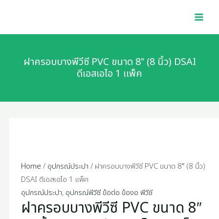
Skip
ฝา
MAI
to
ครอบ
MEN
content
บาง
พี
วีซี
ฝาครอบบางพีวีซี PVC ขนาด 8″ (8 นิ้ว) DSAI
PVC
ดีเอสเอไอ 1 เเพ็ค
ขนาด
8"
(8
นิ้ว)
DSAI
ดี
เอ
Home
/
อุปกรณ์ประปา
/ ฝาครอบบางพีวีซี PVC ขนาด 8″ (8 นิ้ว)
ส
DSAI ดีเอสเอไอ 1 เเพ็ค
เอไอ
อุปกรณ์ประปา
,
อุปกรณ์พีวีซี ข้อต่อ ข้องอ พีวีซี
ฝาครอบบางพีวีซี PVC ขนาด 8″
1
เเพ็ค