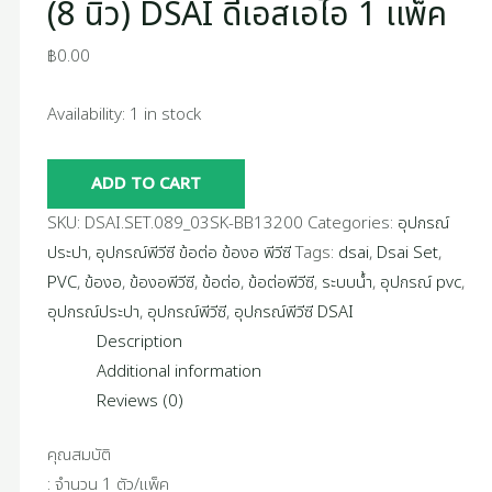
(8 นิ้ว) DSAI ดีเอสเอไอ 1 เเพ็ค
quantity
฿
0.00
Availability:
1 in stock
ADD TO CART
SKU:
DSAI.SET.089_03SK-BB13200
Categories:
อุปกรณ์
ประปา
,
อุปกรณ์พีวีซี ข้อต่อ ข้องอ พีวีซี
Tags:
dsai
,
Dsai Set
,
PVC
,
ข้องอ
,
ข้องอพีวีซี
,
ข้อต่อ
,
ข้อต่อพีวีซี
,
ระบบน้ำ
,
อุปกรณ์ pvc
,
อุปกรณ์ประปา
,
อุปกรณ์พีวีซี
,
อุปกรณ์พีวีซี DSAI
Description
Additional information
Reviews (0)
คุณสมบัติ
: จำนวน 1 ตัว/แพ็ค