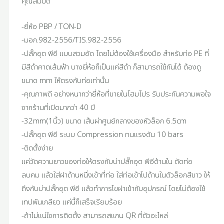
คุณสมบัติ
-ยี่ห้อ PBP / TON-D
-มอก.982-2556/TIS.982-2556
-ปลั๊กอุต พีอี แบบสวมอัด โดยไม่ต้องใช้เครื่องมือ สำหรับท่อ PE ที่
มีสีดำคาดเส้นฟ้า บางยี่ห้อก็เป็นแค่สีดำ ก็สามารถใช้กันได้ ต้องดู
ขนาด mm ให้ตรงกับท่อเท่านั้น
-คุณภาพดี อย่างหนากว่ายี่ห้อที่ขายในโฮมโปร รับประกันความพอใจ
จากร้านที่เปิดมากว่า 40 ปี
-32mm(1นิ้ว) ขนาด เส้นผ่าศูนย์กลางของหัวล็อก 6.5cm
-ปลั๊กอุต พีอี ระบบ Compression ทนแรงดัน 10 bars
-ติดตั้งง่าย
แค่วัดความยาวของท่อให้ตรงกับบ่าปลั๊กอุต พีอีด้านใน ตัดท่อ
ลบคม แล้วใส่ฝาด้านหนึ่งเข้าที่ท่อ ใส่ท่อเข้าไปด้านในตัวล็อกสีขาว ให้
ถึงกับบ่าปลั๊กอุต พีอี แล้วทำการไขฝาเข้ากับอุปกรณ์ โดยไม่ต้องใช้
เทปพันเกลียว แค่นี้ก็เสร็จเรียบร้อย
-ถ้าไม่แน่ใจการติดตั้ง สามารถสแกน QR ที่ตัวอะไหล่