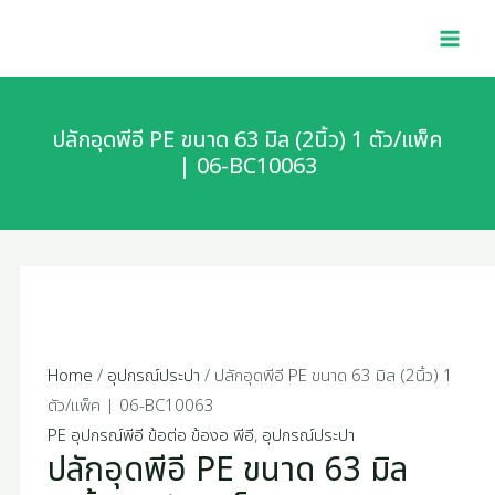
Skip
ปลัก
MAI
to
อุด
MEN
content
พีอี
PE
ขนาด
ปลักอุดพีอี PE ขนาด 63 มิล (2นิ้ว) 1 ตัว/แพ็ค
63
| 06-BC10063
มิล
(2นิ้ว)
1
ตัว/
แพ็ค
|
06-
Home
/
อุปกรณ์ประปา
/ ปลักอุดพีอี PE ขนาด 63 มิล (2นิ้ว) 1
BC10063
ตัว/แพ็ค | 06-BC10063
quantity
PE อุปกรณ์พีอี ข้อต่อ ข้องอ พีอี
,
อุปกรณ์ประปา
ปลักอุดพีอี PE ขนาด 63 มิล