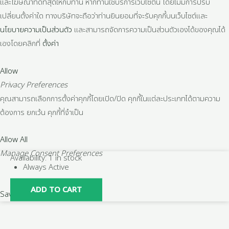
และโฆษณาที่ดีที่สุดให้กับท่าน หากท่านใช้บริการเว็บไซต์นี้ โดยไม่มีการปรับ
เปลี่ยนตั้งค่าใด ทางบริษัทจะถือว่าท่านยินยอมที่จะรับคุกกี้บนเว็บไซต์และ
นโยบายความเป็นส่วนตัว
และสามารถจัดการความเป็นส่วนตัวเองได้ของคุณได้
เองโดยคลิกที่
ตั้งค่า
Allow
Privacy Preferences
คุณสามารถเลือกการตั้งค่าคุกกี้โดยเปิด/ปิด คุกกี้ในแต่ละประเภทได้ตามความ
ต้องการ ยกเว้น คุกกี้ที่จำเป็น
Allow All
Manage Consent Preferences
ปลัก
Availability:
1 in stock
Always Active
อุด
พีอี
ADD TO CART
Save
PE
ขนาด
63