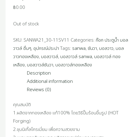
฿
0.00
Out of stock
SKU:
SANWA21_30-11SV11
Categories:
ก๊อก ประตูน้ำ บอล
วาวล์ อื่นๆ
,
อุปกรณ์ประปา
Tags:
sanwa
,
ซันวา
,
บอลวาว
,
บอล
วาวทองเหลือง
,
บอลวาวล์
,
บอลวาวล์ sanwa
,
บอลวาวล์ ทอง
เหลือง
,
บอลวาวล์ซันวา
,
บอลวาวล์ทองเหลือง
Description
Additional information
Reviews (0)
คุณสมบัติ
1.ผลิตจากทองเหลือง แท้100% โดยวิธีปั๊มร้อนขึ้นรูป (HOT
Forging)
2.ชุบนิเกิ้ลโครเมี่ยม เพื่อความสวยงาม