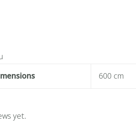
น
imensions
600 cm
ews yet.