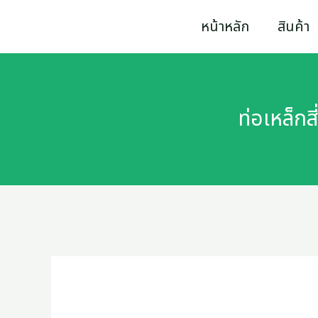
Skip
ท่อ
หน้าหลัก
สินค้า
to
เหล็ก
content
สี่เหลี่ยม
มาตรฐาน
ท่อเหล็ก
โรงงาน
3/4"
x3/4"
x2.0
mm
quantity