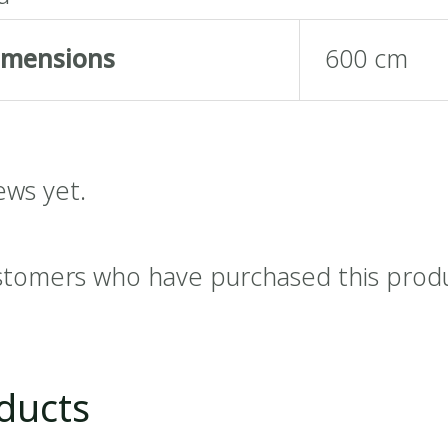
imensions
600 cm
ews yet.
stomers who have purchased this prod
ducts