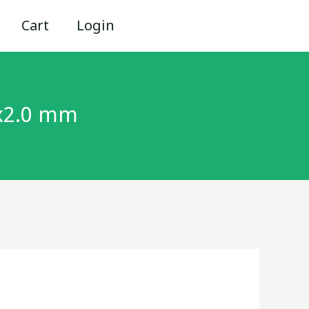
สี่เหลี่ยม
Cart
Login
มาตรฐาน
โรงงาน
3/4"
″ x2.0 mm
x3/4"
x2.0
mm
quantity