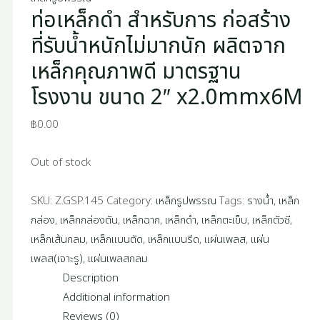
ท่อเหล็กดำ สำหรับการ ก่อสร้าง
ที่รับน้ำหนักไม่มากนัก ผลิตจาก
เหล็กคุณภาพดี มาตรฐาน
โรงงาน ขนาด 2″ x2.0mmx6M
฿
0.00
Out of stock
SKU:
Z.GSP.145
Category:
เหล็กรูปพรรณ
Tags:
รางน้ำ
,
เหล็ก
กล่อง
,
เหล็กกล่องตัน
,
เหล็กฉาก
,
เหล็กดำ
,
เหล็กตะเข็บ
,
เหล็กตัวซี
,
เหล็กเส้นกลม
,
เหล็กแบนตัด
,
เหล็กแบนรีด
,
แผ่นเพลส
,
แผ่น
เพลส(เจาะรู)
,
แผ่นเพลสกลม
Description
Additional information
Reviews (0)