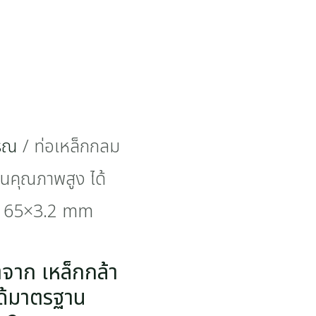
รรณ
/ ท่อเหล็กกลม
่นคุณภาพสูง ได้
ด 65×3.2 mm
จาก เหล็กกล้า
ด้มาตรฐาน