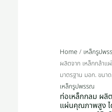
มาตรฐาน
มอก.
ขนาด
65x3.2
Home
/
เหล็กรูปพ
mm
ผลิตจาก เหล็กกล้าแผ
quantity
มาตรฐาน มอก. ขนา
เหล็กรูปพรรณ
ท่อเหล็กกลม ผลิต
แผ่นคุณภาพสูง ไ