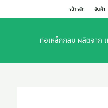
Skip
ท่อ
หน้าหลัก
สินค้า
to
เหล็ก
content
กลม
ผลิต
ท่อเหล็กกลม ผลิตจาก 
จาก
เหล็กกล้า
แผ่น
คุณภาพ
สูง
ได้