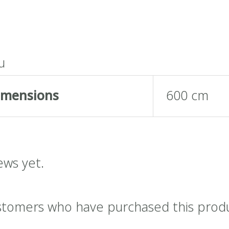
น
imensions
600 cm
ews yet.
stomers who have purchased this prod