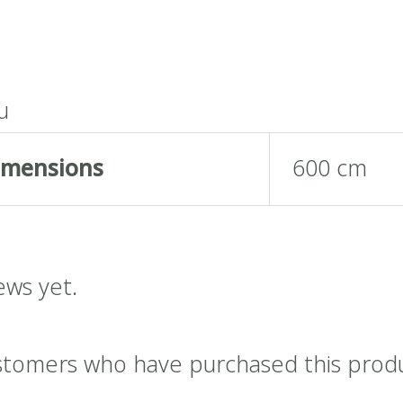
น
imensions
600 cm
ews yet.
stomers who have purchased this prod