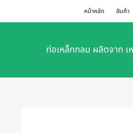
Skip
ท่อ
หน้าหลัก
สินค้า
to
เหล็ก
content
กลม
ผลิต
ท่อเหล็กกลม ผลิตจาก 
จาก
เหล็กกล้า
แผ่น
คุณภาพ
สูง
ได้