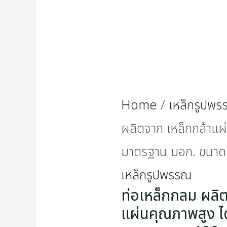
มาตรฐาน
มอก.
ขนาด
100x4.5
Home
/
เหล็กรูปพ
mm
ผลิตจาก เหล็กกล้าแผ
quantity
มาตรฐาน มอก. ขนา
เหล็กรูปพรรณ
ท่อเหล็กกลม ผลิต
แผ่นคุณภาพสูง ไ