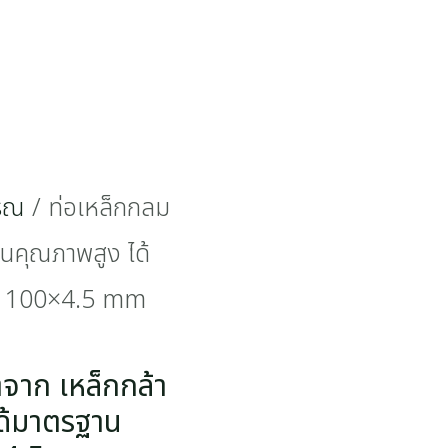
รรณ
/ ท่อเหล็กกลม
่นคุณภาพสูง ได้
ด 100×4.5 mm
จาก เหล็กกล้า
ด้มาตรฐาน