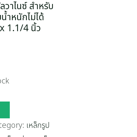
ัลวาไนซ์ สำหรับ
น้ำหนักไม่ได้
 1.1/4 นิ้ว
ock
tegory:
เหล็กรูป