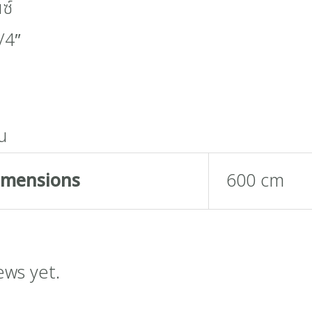
ซ์
/4″
น
imensions
600 cm
ews yet.