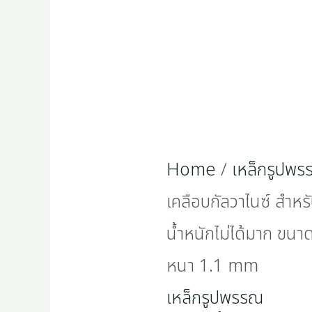
โครงสร้าง
ที่
รับ
น้ำ
หนัก
Home
/
เหล็กรูปพ
ไม่
เคลือบกัลวาไนซ์ สำหรั
ได้
น้ำหนักไม่ได้มาก ขนาด
มาก
หนา 1.1 mm
ขนาด
เหล็กรูปพรรณ