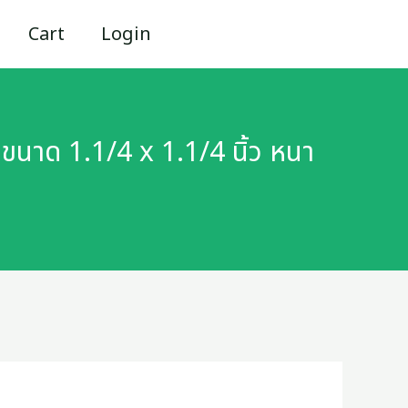
Cart
Login
ยม
เคลือบ
กัล
ก ขนาด 1.1/4 x 1.1/4 นิ้ว หนา
วา
ไนซ์
สำหรับ
งาน
โครงสร้าง
ที่