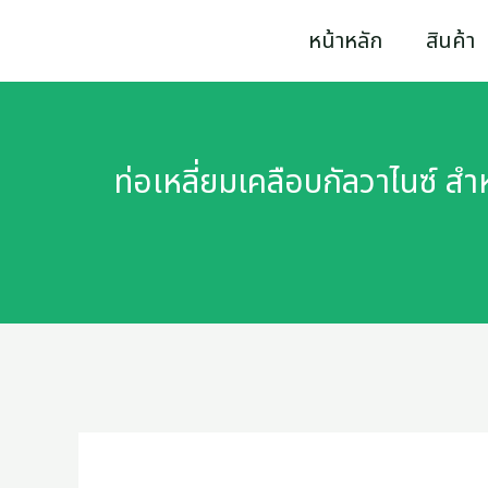
Skip
ท่อ
หน้าหลัก
สินค้า
to
เห
content
ลี่
ยม
ท่อเหลี่ยมเคลือบกัลวาไนซ์ สำ
เคลือบ
กัล
วา
ไนซ์
สำหรับ
งาน