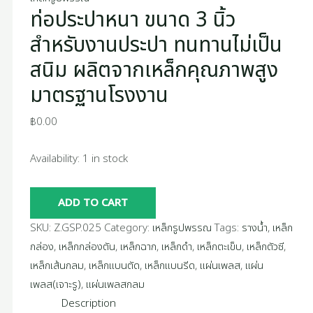
โรงงาน
ท่อประปาหนา ขนาด 3 นิ้ว
สูง
quantity
มาตรฐาน
สำหรับงานประปา ทนทานไม่เป็น
โรงงาน
สนิม ผลิตจากเหล็กคุณภาพสูง
quantity
มาตรฐานโรงงาน
฿
0.00
Availability:
1 in stock
ADD TO CART
SKU:
Z.GSP.025
Category:
เหล็กรูปพรรณ
Tags:
รางน้ำ
,
เหล็ก
กล่อง
,
เหล็กกล่องตัน
,
เหล็กฉาก
,
เหล็กดำ
,
เหล็กตะเข็บ
,
เหล็กตัวซี
,
เหล็กเส้นกลม
,
เหล็กแบนตัด
,
เหล็กแบนรีด
,
แผ่นเพลส
,
แผ่น
เพลส(เจาะรู)
,
แผ่นเพลสกลม
Description