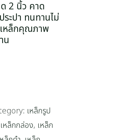
 2 นิ้ว คาด
นประปา ทนทานไม่
กเหล็กคุณภาพ
งาน
tegory:
เหล็กรูป
,
เหล็กกล่อง
,
เหล็ก
เหล็กดำ
,
เหล็ก