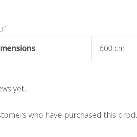
น”
imensions
600 cm
ews yet.
stomers who have purchased this prod